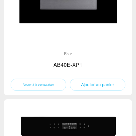
Capot de la cuisinière
(12)
Petits appareils électroménagers
Batteur à pâte
TV
Mixeur
TV
Distributeur d'eau
Four
Bouilloire électrique
AB40E-XP1
Micro-Onde
Ventilateur sur Pied
Ajouter au panier
Aspirateur