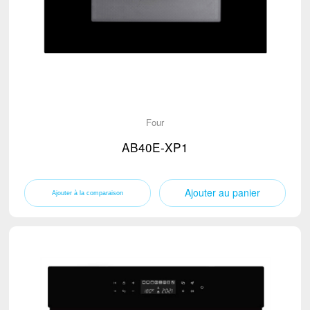
Capot de la cuisinière
(12)
Petits appareils électroménagers
Batteur à pâte
TV
Mixeur
TV
Distributeur d'eau
Four
Bouilloire électrique
AB40E-XP1
Micro-Onde
Ventilateur sur Pied
Ajouter au panier
Aspirateur