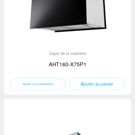
Capot de la cuisinière
(12)
Petits appareils électroménagers
Batteur à pâte
TV
Mixeur
TV
Distributeur d'eau
Capot de la cuisinière
Bouilloire électrique
AHT160-X75P1
Micro-Onde
Ventilateur sur Pied
Ajouter au panier
Aspirateur