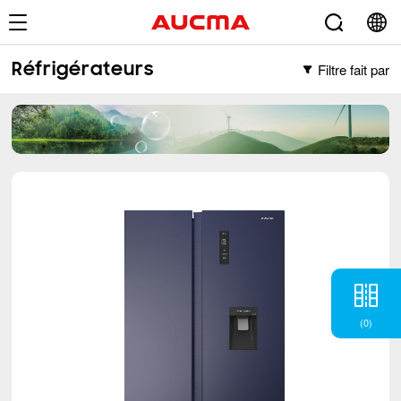
Filtre fait par
Réfrigérateurs
Filtre fait par
Congélateurs
Congélateur vertical
Réfrigérateurs
Congélateur coffre
Français
(2)
Porte transversale
(5)
Côte-à-côte
(6)
BM
(6)
TM
(12)
(
0
)
Dégivrage à porte unique
(1)
Climatiseur