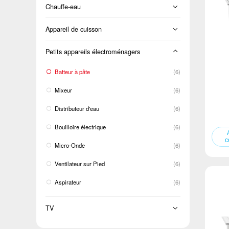
Sur pied
Lavage et séchage
Chauffe-eau
Cold Room
BM
LCAC
Chargement frontal
Électricité instantanée
Appareil de cuisson
TM
Chargement par le dessus
Four
Petits appareils électroménagers
Dégivrage à porte unique
Double cuve
Cuisinière
Batteur à pâte
(6)
Capot de la cuisinière
Mixeur
(6)
Distributeur d'eau
(6)
Bouilloire électrique
(6)
Micro-Onde
(6)
Ventilateur sur Pied
(6)
Aspirateur
(6)
TV
TV