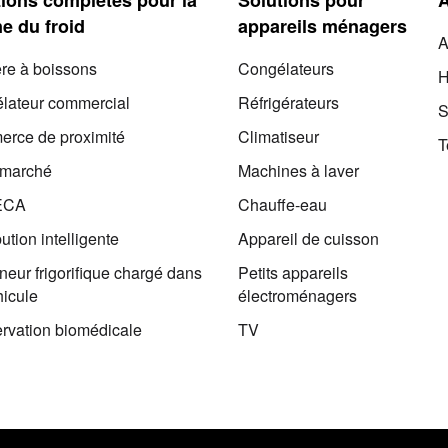
e du froid
appareils ménagers
A
ère à boissons
Congélateurs
H
lateur commercial
Réfrigérateurs
S
rce de proximité
Climatiseur
T
rmarché
Machines à laver
ECA
Chauffe-eau
bution intelligente
Appareil de cuisson
eur frigorifique chargé dans
Petits appareils
hicule
électroménagers
rvation biomédicale
TV