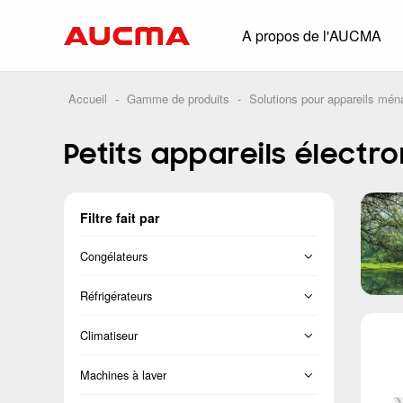
A propos de l'AUCMA
Aperçu
Historique
Accueil
-
Gamme de produits
-
Solutions pour appareils mén
Solutions comp
Petits appareils élect
Glacière à boiss
Congélateur com
Filtre fait par
Commerce de pro
Supermarché
Congélateurs
HORECA
Congélateur vertical
Réfrigérateurs
Distribution intel
Congélateur coffre
Français
Climatiseur
Conteneur frigor
Porte transversale
Séparation
Machines à laver
Conservation bi
Côte-à-côte