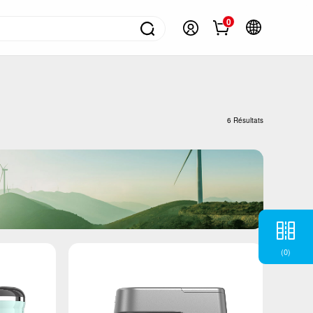
0
ontacter
olutions pour appareils ménagers
ongélateurs
6 Résultats
éfrigérateurs
limatiseur
achines à laver
hauffe-eau
ppareil de cuisson
(
0
)
etits appareils électroménagers
V