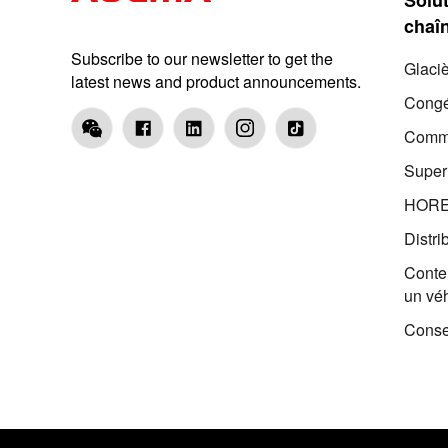
chaîn
Subscribe to our newsletter to get the
Glaci
latest news and product announcements.
Congé
Comme
Supe
HOR
Distri
Conten
un vé
Conse