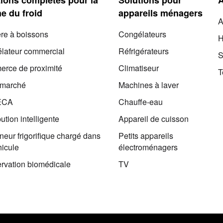
e du froid
appareils ménagers
A
ère à boissons
Congélateurs
H
lateur commercial
Réfrigérateurs
S
rce de proximité
Climatiseur
T
rmarché
Machines à laver
ECA
Chauffe-eau
bution intelligente
Appareil de cuisson
eur frigorifique chargé dans
Petits appareils
hicule
électroménagers
rvation biomédicale
TV