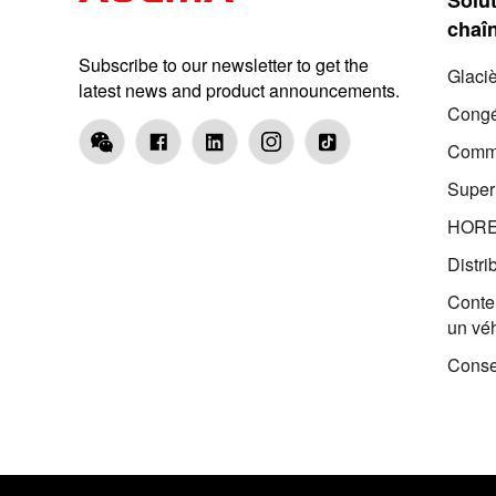
chaîn
Subscribe to our newsletter to get the
Glaci
latest news and product announcements.
Congé
Comme
Supe
HOR
Distri
Conten
un vé
Conse