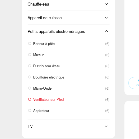
Sur pied
Lavage et séchage
Chauffe-eau
Cold Room
BM
LCAC
Chargement frontal
Électricité instantanée
Appareil de cuisson
TM
Chargement par le dessus
Four
Petits appareils électroménagers
Dégivrage à porte unique
Double cuve
Cuisinière
Batteur à pâte
(6)
Capot de la cuisinière
Mixeur
(6)
Distributeur d'eau
(6)
Bouilloire électrique
(6)
Micro-Onde
(6)
Ventilateur sur Pied
(6)
Aspirateur
(6)
TV
TV