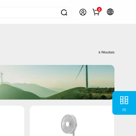
0
ontacter
olutions pour appareils ménagers
ongélateurs
6 Résultats
éfrigérateurs
limatiseur
achines à laver
hauffe-eau
ppareil de cuisson
(
0
)
etits appareils électroménagers
V