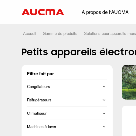
A propos de l'AUCMA
Aperçu
Historique
Accueil
-
Gamme de produits
-
Solutions pour appareils mén
Solutions comp
Petits appareils élect
Glacière à boiss
Congélateur com
Filtre fait par
Commerce de pro
Supermarché
Congélateurs
HORECA
Congélateur vertical
Réfrigérateurs
Distribution intel
Congélateur coffre
Français
Climatiseur
Conteneur frigor
Porte transversale
Séparation
Machines à laver
Conservation bi
Côte-à-côte