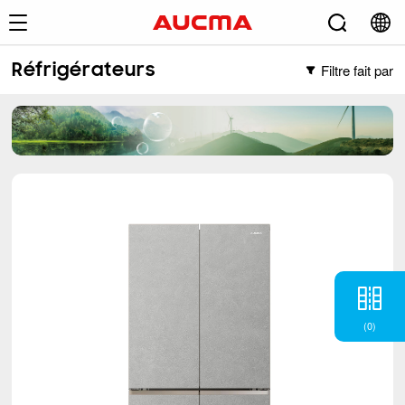
Filtre fait par
Réfrigérateurs
Filtre fait par
Congélateurs
Congélateur vertical
Réfrigérateurs
Congélateur coffre
Français
(2)
Porte transversale
(5)
Côte-à-côte
(6)
BM
(6)
TM
(12)
(
0
)
Dégivrage à porte unique
(1)
Climatiseur