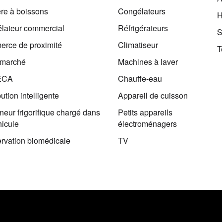
ère à boissons
Congélateurs
H
lateur commercial
Réfrigérateurs
S
rce de proximité
Climatiseur
T
rmarché
Machines à laver
ECA
Chauffe-eau
bution intelligente
Appareil de cuisson
eur frigorifique chargé dans
Petits appareils
hicule
électroménagers
rvation biomédicale
TV