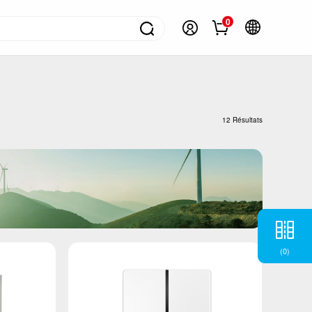
0
ontacter
olutions pour appareils ménagers
ongélateurs
12 Résultats
éfrigérateurs
limatiseur
achines à laver
hauffe-eau
ppareil de cuisson
(
0
)
etits appareils électroménagers
V