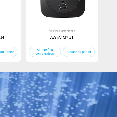
Électricité instantanée
U4
AWEV-M7U1
 au panier
Ajouter au panier