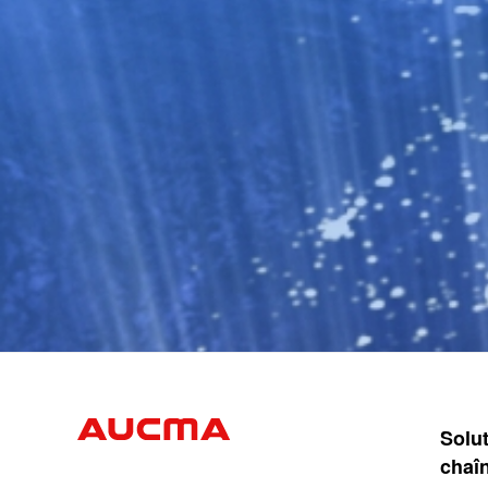
Solu
chaîn