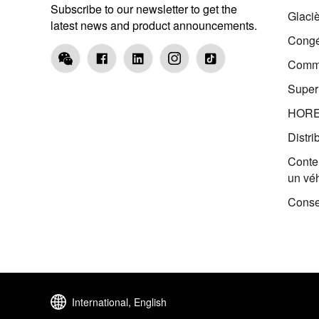
Subscribe to our newsletter to get the
Glaci
latest news and product announcements.
Congé
Comme
Supe
HOR
Distri
Conten
un vé
Conse
International, English