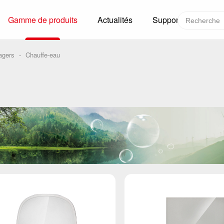
Gamme de produits
Actualités
Support
Nous c
Structure mondiale
Technologie et capacité
agers
-
Chauffe-eau
lètes pour la chaîne du froid
S
ons
C
mercial
R
ximité
C
M
C
ligente
A
ifique chargé dans un véhicule
P
omédicale
T