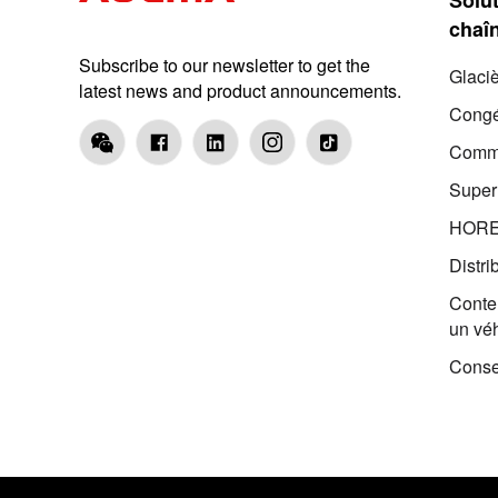
chaîn
Subscribe to our newsletter to get the
Glaci
latest news and product announcements.
Congé
Comme
Supe
HOR
Distri
Conten
un vé
Conse