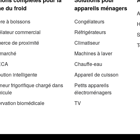
e du froid
appareils ménagers
A
ère à boissons
Congélateurs
H
lateur commercial
Réfrigérateurs
S
rce de proximité
Climatiseur
T
rmarché
Machines à laver
ECA
Chauffe-eau
bution intelligente
Appareil de cuisson
eur frigorifique chargé dans
Petits appareils
hicule
électroménagers
rvation biomédicale
TV