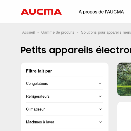
A propos de l'AUCMA
Aperçu
Historique
Accueil
-
Gamme de produits
-
Solutions pour appareils mén
Solutions comp
Petits appareils élect
Glacière à boiss
Congélateur com
Filtre fait par
Commerce de pro
Supermarché
Congélateurs
HORECA
Congélateur vertical
Réfrigérateurs
Distribution intel
Congélateur coffre
Français
Climatiseur
Conteneur frigor
Porte transversale
Séparation
Machines à laver
Conservation bi
Côte-à-côte