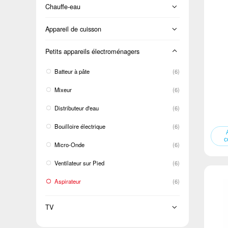
Sur pied
Lavage et séchage
Chauffe-eau
Cold Room
BM
LCAC
Chargement frontal
Électricité instantanée
Appareil de cuisson
TM
Chargement par le dessus
Four
Petits appareils électroménagers
Dégivrage à porte unique
Double cuve
Cuisinière
Batteur à pâte
(6)
Capot de la cuisinière
Mixeur
(6)
Distributeur d'eau
(6)
Bouilloire électrique
(6)
Micro-Onde
(6)
Ventilateur sur Pied
(6)
Aspirateur
(6)
TV
TV