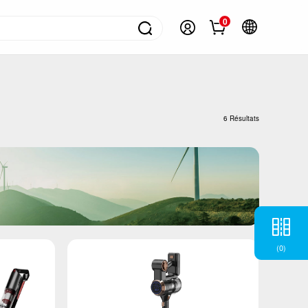
0
ontacter
olutions pour appareils ménagers
ongélateurs
6 Résultats
éfrigérateurs
limatiseur
achines à laver
hauffe-eau
ppareil de cuisson
(
0
)
etits appareils électroménagers
V