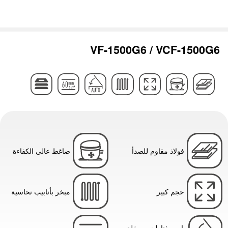
VF-1500G6 / VCF-1500G6
فولاذ مقاوم للصدأ
ضاغط عالي الكفاءة
حجم كبير
مبخر بأنابيب نحاسية
باب مغناطيسي يغلق