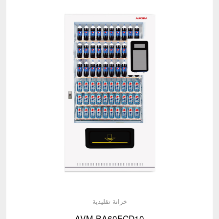
خزانة تقليدية
AVM-BA60FCD10