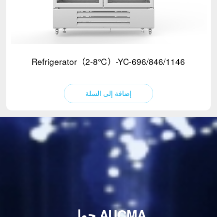
Refrigerator（2-8℃）-YC-696/846/1146
إضافة إلى السلة
حول AUCMA