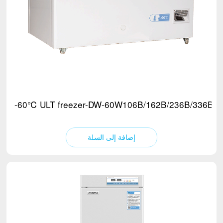
-60℃ ULT freezer-DW-60W106B/162B/236B/336B/4
إضافة إلى السلة