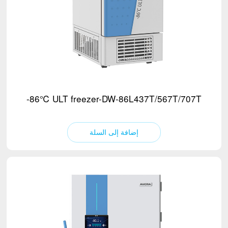
خزانة تقليدية
شاحنة مبردة 25-32 طن
(12)
شاحنة مبردة 18 طن
شاحنة مبردة 4.5 طن
-86℃ ULT freezer-DW-86L437T/567T/707T
إضافة إلى السلة