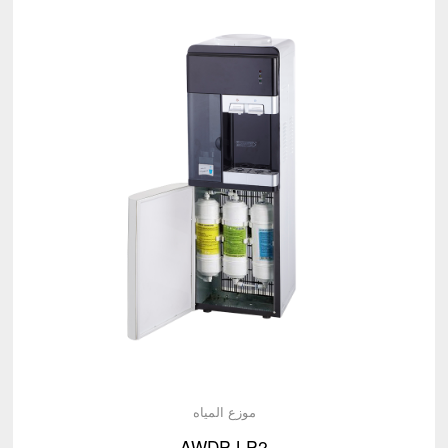
موزع المياه
AWDP-LP2