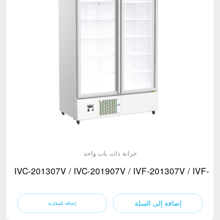
خزانة ذات باب واحد
IVC-201307V / IVC-201907V / IVF-201307V / IVF-2
إضافة إلى السلة