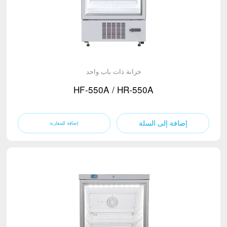
خزانة ذات باب واحد
HF-550A / HR-550A
إضافة إلى السلة