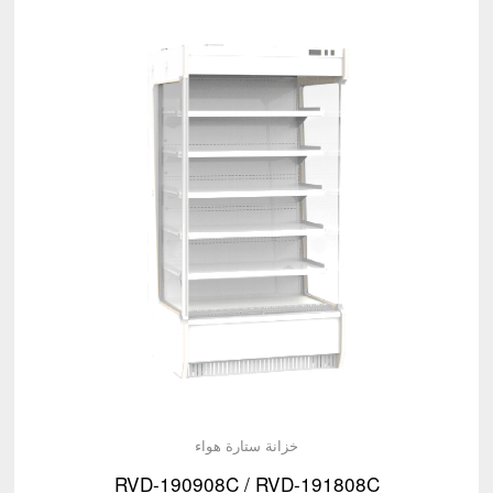
خزانة ستارة هواء
RVD-190908C / RVD-191808C