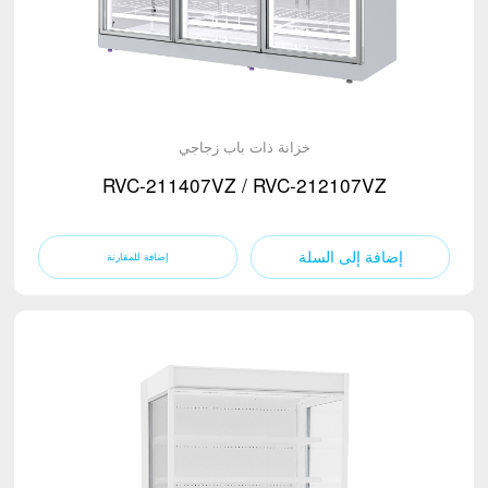
خزانة ذات باب زجاجي
RVC-211407VZ / RVC-212107VZ
إضافة إلى السلة