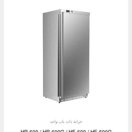
خزانة ذات باب واحد
HR-600 / HR-600G / HF-600 / HF-600G