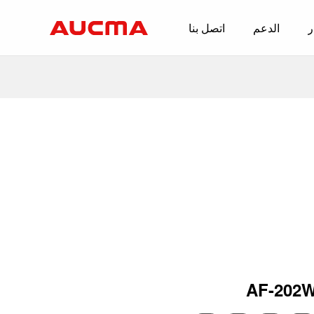
ر
الدعم
اتصل بنا
حلول الأجهزة المنزلية
المجمدات
الثلاجات
مكيف الهواء
غسالة
سخان المياه
أجهزة الطهي
الأجهزة المنزلية الصغيرة
AF-202
TV