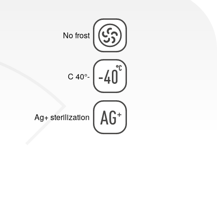
No frost
-40° C
Ag+ sterilization