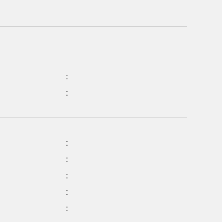
:
:
:
:
:
:
: