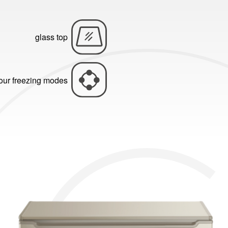
glass top
our freezing modes