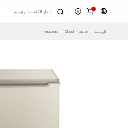
0
نظرة عامة
التاريخ
الرئسية
-
Chest Freezer
-
Freezers
ح