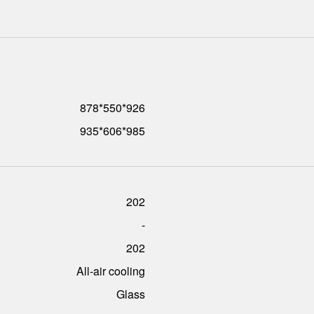
926*550*878
985*606*935
202
-
202
All-air cooling
Glass