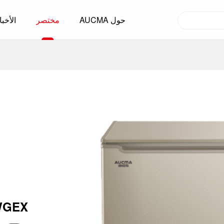
حول AUCMA
مختصر
الأخبا
التخطيط العالمي
التكنولوجيا والطاقة
حلول سلسلة التبريد الكاملة
مبرد المشروبات
المجمد التجاري
متجر الراحة
السوبر ماركت
HORECA
التجزئة الذكية
اوية مبردة محمولة على المركبة
WGEX
الحفاظ على المواد البيولوجية