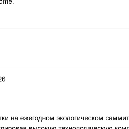
home.
26
тки на ежегодном экологическом саммит
трировав высокую технологическую комп