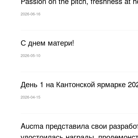
Passion on the pitch, freshness at 
2026-06-16
С днем матери!
2026-05-10
День 1 на Кантонской ярмарке 20
2026-04-15
Aucma представила свои разрабо
удостоилась награды, продемонс