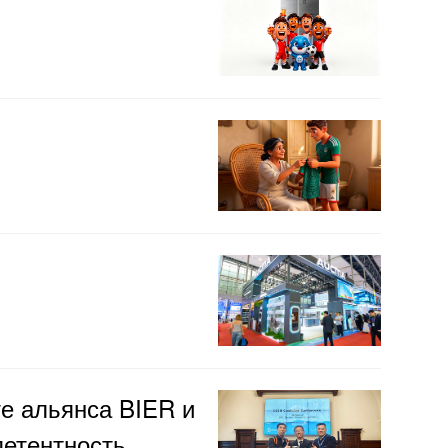
е альянса BIER и
етентность.