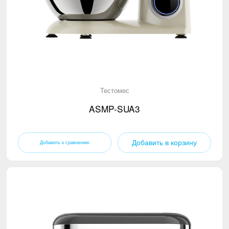
Кухонная вытяжка
Миксер
(6)
Кулер для воды
(6)
Электрический чайник
(6)
Микроволновая печь
(6)
Напольный вентилятор
(6)
Тестомес
Пылесос
(6)
ASMP-SUA3
TV
Добавить в корзину
TV