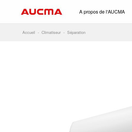
A propos de l'AUCMA
Aperçu
Historique
Accueil
-
Climatiseur
-
Séparation
Solutions comp
Glacière à boiss
Congélateur com
Commerce de pro
Supermarché
HORECA
Distribution intel
Conteneur frigor
Conservation bi