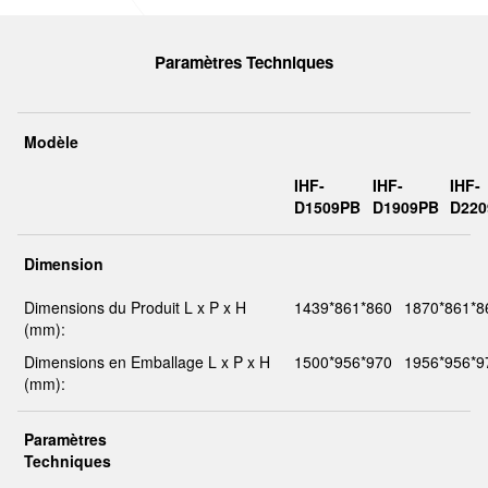
Paramètres Techniques
Modèle
IHF-
IHF-
IHF-
D1509PB
D1909PB
D22
Dimension
Dimensions du Produit L x P x H
1439*861*860
1870*861*8
(mm):
Dimensions en Emballage L x P x H
1500*956*970
1956*956*9
(mm):
Paramètres
Techniques