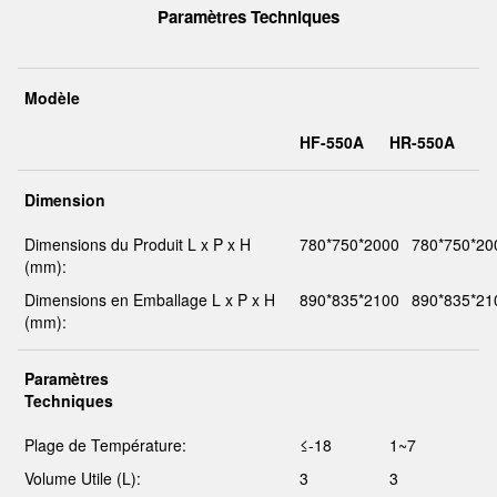
Paramètres Techniques
Modèle
HF-550A
HR-550A
Dimension
Dimensions du Produit L x P x H
780*750*2000
780*750*20
(mm):
Dimensions en Emballage L x P x H
890*835*2100
890*835*21
(mm):
Paramètres
Techniques
Plage de Température:
≤-18
1~7
Volume Utile (L):
3
3