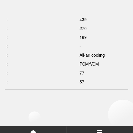
:
439
:
270
:
169
:
-
:
All-air cooling
:
PCM/VCM
:
77
:
57