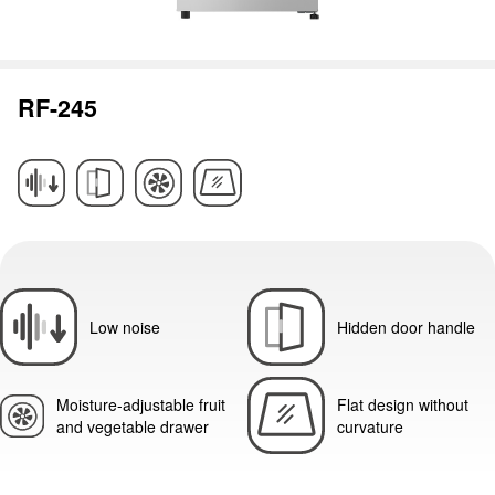
RF-245
Low noise
Hidden door handle
Moisture-adjustable fruit
Flat design without
and vegetable drawer
curvature